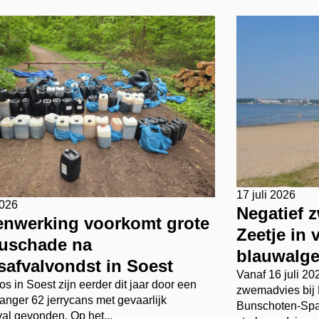
17 juli 2026
2026
Negatief 
nwerking voorkomt grote
Zeetje in
euschade na
blauwalg
safvalvondst in Soest
Vanaf 16 juli 20
os in Soest zijn eerder dit jaar door een
zwemadvies bij R
anger 62 jerrycans met gevaarlijk
Bunschoten-Spa
al gevonden. Op het...