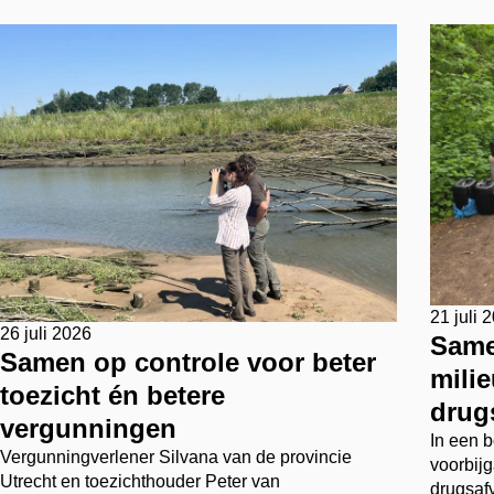
21 juli 
26 juli 2026
Same
Samen op controle voor beter
mili
toezicht én betere
drug
vergunningen
In een b
Vergunningverlener Silvana van de provincie
voorbijg
Utrecht en toezichthouder Peter van
drugsafv