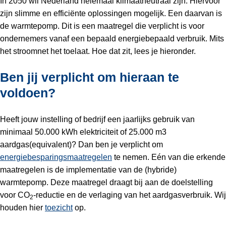
In 2050 wil Nederland helemaal klimaatneutraal zijn. Hiervoor
zijn slimme en efficiënte oplossingen mogelijk. Een daarvan is
de warmtepomp. Dit is een maatregel die verplicht is voor
ondernemers vanaf een bepaald energiebepaald verbruik. Mits
het stroomnet het toelaat. Hoe dat zit, lees je hieronder.
Ben jij verplicht om hieraan te
voldoen?
Heeft jouw instelling of bedrijf een jaarlijks gebruik van
minimaal 50.000 kWh elektriciteit of 25.000 m3
aardgas(equivalent)? Dan ben je verplicht om
energiebesparingsmaatregelen
te nemen. Eén van die erkende
maatregelen is de implementatie van de (hybride)
warmtepomp. Deze maatregel draagt bij aan de doelstelling
voor CO
-reductie en de verlaging van het aardgasverbruik. Wij
2
houden hier
toezicht
op.